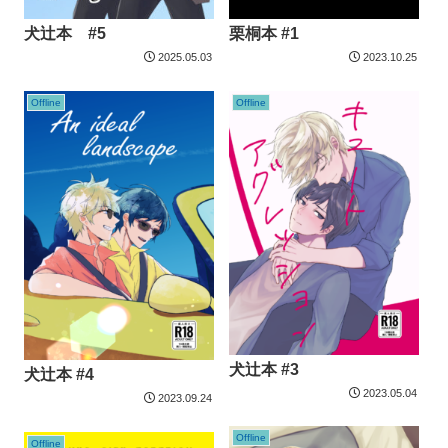
犬辻本 #5
栗桐本 #1
2025.05.03
2023.10.25
Offline
Offline
犬辻本 #3
犬辻本 #4
2023.05.04
2023.09.24
Offline
Offline