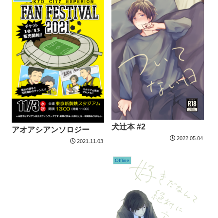
犬辻本 #2
アオアシアンソロジー
2022.05.04
2021.11.03
Offline