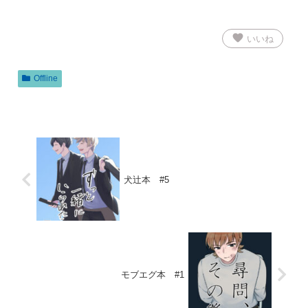
favorite
いいね
Offline
犬辻本 #5
モブエグ本 #1