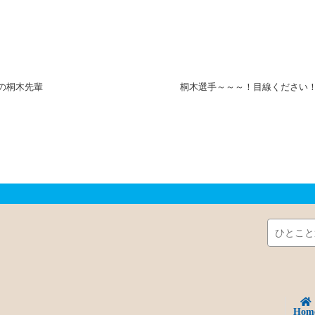
の桐木先輩
桐木選手～～～！目線ください！
Hom