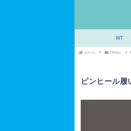
WT
ホーム
Others
ピンヒール履い