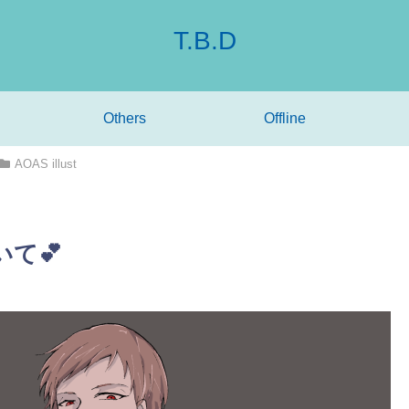
T.B.D
Others
Offline
AOAS illust
て💕