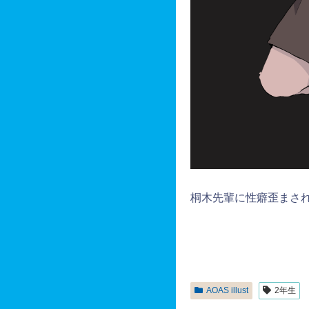
桐木先輩に性癖歪まさ
AOAS illust
2年生