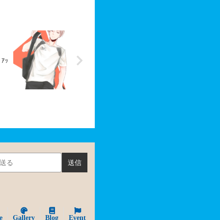
ｱｯ
送信
e
Gallery
Blog
Event