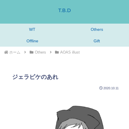
T.B.D
WT
Others
Offline
Gift
ホーム
Others
AOAS illust
ジェラピケのあれ
2020.10.11