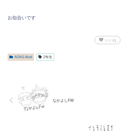
お似合いです
favorite
いいね
AOAS illust
2年生
なかよしFW